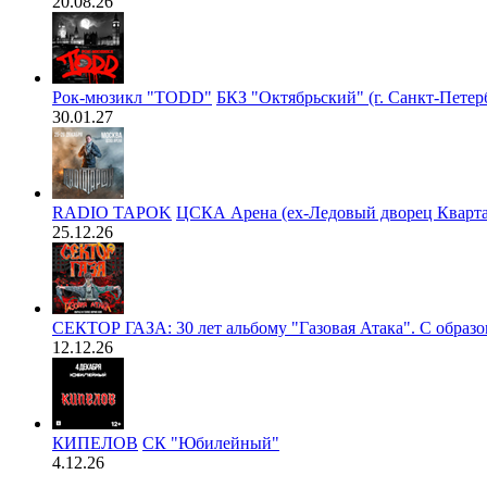
20.08.26
Рок-мюзикл "TODD"
БКЗ "Октябрьский" (г. Санкт-Петер
30.01.27
RADIO TAPOK
ЦСКА Арена (ex-Ледовый дворец Кварта
25.12.26
СЕКТОР ГАЗА: 30 лет альбому "Газовая Атака". С образ
12.12.26
КИПЕЛОВ
СК "Юбилейный"
4.12.26