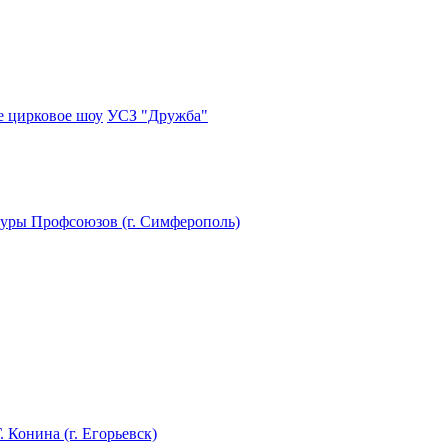
 цирковое шоу
УСЗ "Дружба"
уры Профсоюзов (г. Симферополь)
. Конина (г. Егорьевск)