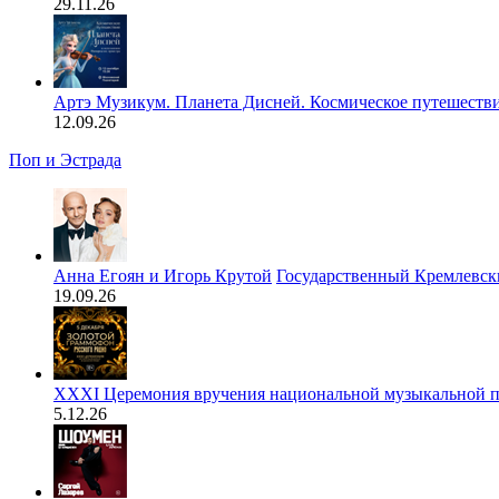
29.11.26
Артэ Музикум. Планета Дисней. Космическое путешеств
12.09.26
Поп и Эстрада
Анна Егоян и Игорь Крутой
Государственный Кремлевск
19.09.26
XXXI Церемония вручения национальной музыкальной п
5.12.26