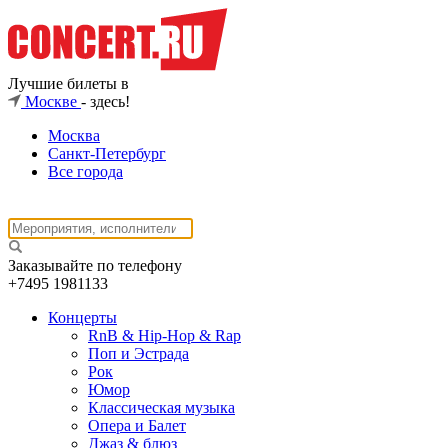
Лучшие билеты в
Москве
- здесь!
Москва
Санкт-Петербург
Все города
Заказывайте по телефону
+7495
1981133
Концерты
RnB & Hip-Hop & Rap
Поп и Эстрада
Рок
Юмор
Классическая музыка
Опера и Балет
Джаз & блюз