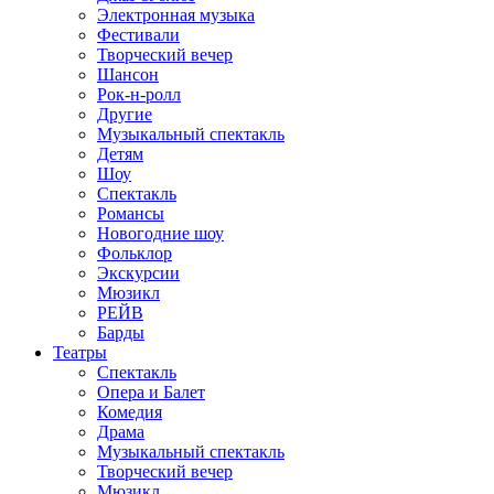
Электронная музыка
Фестивали
Творческий вечер
Шансон
Рок-н-ролл
Другие
Музыкальный спектакль
Детям
Шоу
Спектакль
Романсы
Новогодние шоу
Фольклор
Экскурсии
Мюзикл
РЕЙВ
Барды
Театры
Спектакль
Опера и Балет
Комедия
Драма
Музыкальный спектакль
Творческий вечер
Мюзикл