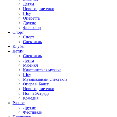
Детям
Новогодние елки
Шоу
Оперетта
Другие
Фольклор
Спорт
Спорт
Спектакль
Клубы
Детям
Спектакль
Детям
Мюзикл
Классическая музыка
Шоу
Музыкальный спектакль
Опера и Балет
Новогодние елки
Поп и Эстрада
Комедия
Разное
Другие
Фестивали
Площадки