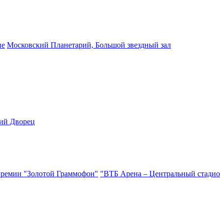
ие
Московский Планетарий, Большой звездный зал
ий Дворец
ремии "Золотой Граммофон"
"ВТБ Арена – Центральный стадио