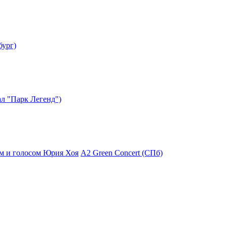
бург)
л "Парк Легенд")
ом и голосом Юрия Хоя
A2 Green Concert (СПб)