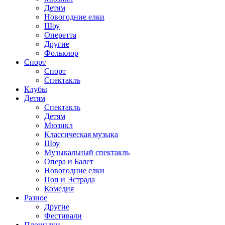
Детям
Новогодние елки
Шоу
Оперетта
Другие
Фольклор
Спорт
Спорт
Спектакль
Клубы
Детям
Спектакль
Детям
Мюзикл
Классическая музыка
Шоу
Музыкальный спектакль
Опера и Балет
Новогодние елки
Поп и Эстрада
Комедия
Разное
Другие
Фестивали
Площадки