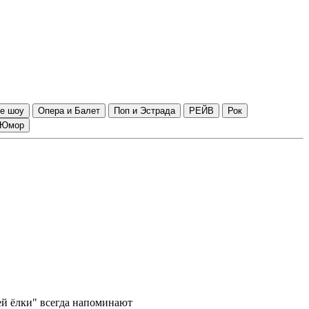
е шоу
Опера и Балет
Поп и Эстрада
РЕЙВ
Рок
Юмор
ей ёлки" всегда напоминают