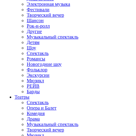
Электронная музыка
Фестивали
Творческий вечер
Шансон
Рок-н-ролл
Другие
Музыкальный спектакль
Детям
Шоу
Спектакль
Романсы
Новогодние шоу
Фольклор
Экскурсии
Мюзикл
РЕЙВ
Барды
Театры
Спектакль
Опера и Балет
Комедия
Драма
Музыкальный спектакль
Творческий вечер
Мюзикл