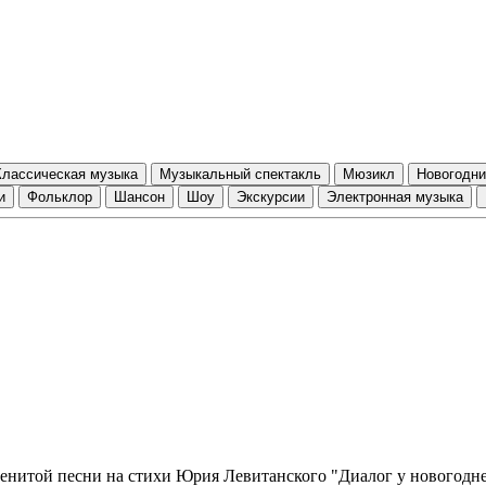
Классическая музыка
Музыкальный спектакль
Мюзикл
Новогодни
и
Фольклор
Шансон
Шоу
Экскурсии
Электронная музыка
аменитой песни на стихи Юрия Левитанского "Диалог у новогодн