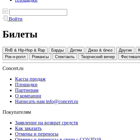
Войти
Билеты
RnB & Hip-Hop & Rap
Барды
Детям
Джаз & блюз
Другие
Рок-н-ролл
Романсы
Спектакль
Творческий вечер
Фестивал
Concert.ru
Кассы продаж
Площадки
Партнерам
О компании
Написать нам info@concert.ru
Покупателям
Заявление на возврат средств
Как заказать
Отмены и переносы
Отмены и переносы в связи с COVID19