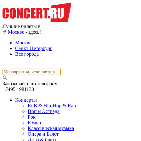
Лучшие билеты в
Москве
- здесь!
Москва
Санкт-Петербург
Все города
Заказывайте по телефону
+7495
1981133
Концерты
RnB & Hip-Hop & Rap
Поп и Эстрада
Рок
Юмор
Классическая музыка
Опера и Балет
Джаз & блюз