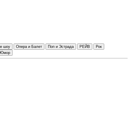
е шоу
Опера и Балет
Поп и Эстрада
РЕЙВ
Рок
Юмор