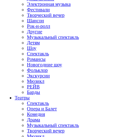
Электронная музыка
Фестивали
Творческий вечер
Шансон
Рок-н-ролл
Другие
Музыкальный спектакль
Детям
Шоу
Спектакль
Романсы
Новогодние шоу
Фольклор
Экскурсии
Мюзикл
РЕЙВ
Барды
Театры
Спектакль
Опера и Балет
Комедия
Драма
Музыкальный спектакль
Творческий вечер
Мюзикл