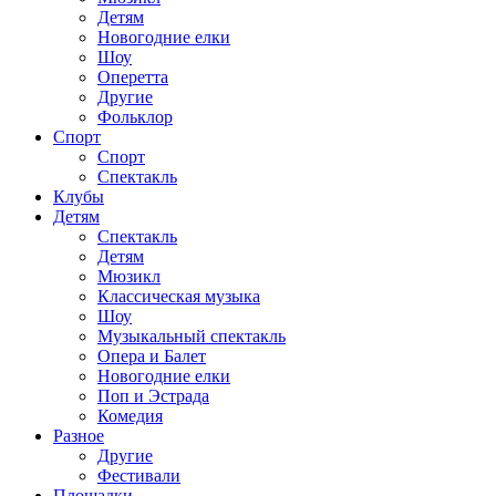
Детям
Новогодние елки
Шоу
Оперетта
Другие
Фольклор
Спорт
Спорт
Спектакль
Клубы
Детям
Спектакль
Детям
Мюзикл
Классическая музыка
Шоу
Музыкальный спектакль
Опера и Балет
Новогодние елки
Поп и Эстрада
Комедия
Разное
Другие
Фестивали
Площадки