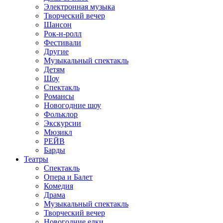
Электронная музыка
Творческий вечер
Шансон
Рок-н-ролл
Фестивали
Другие
Музыкальный спектакль
Детям
Шоу
Спектакль
Романсы
Новогодние шоу
Фольклор
Экскурсии
Мюзикл
РЕЙВ
Барды
Театры
Спектакль
Опера и Балет
Комедия
Драма
Музыкальный спектакль
Творческий вечер
Новогодние елки