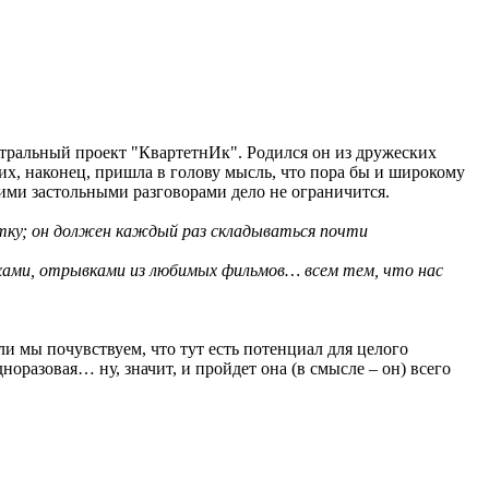
еатральный проект "КвартетнИк". Родился он из дружеских
них, наконец, пришла в голову мысль, что пора бы и широкому
ними застольными разговорами дело не ограничится.
тку; он должен каждый раз складываться почти
ихами, отрывками из любимых фильмов… всем тем, что нас
ли мы почувствуем, что тут есть потенциал для целого
дноразовая… ну, значит, и пройдет она (в смысле – он) всего