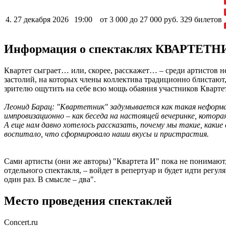
4.
27 декабря 2026
19:00
от 3 000 до 27 000 руб.
329 билетов
Информация о спектаклях КВАРТЕТН
Квартет сыграет… или, скорее, расскажет… – среди артистов н
застолий, на которых члены коллектива традиционно блистают, 
зрителю ощутить на себе всю мощь обаяния участников Квартет
Леонид Барац: "Квартетник" задумывается как такая неформа
импровизационно – как беседа на настоящей вечеринке, котора
А еще нам давно хотелось рассказать, почему мы такие, каки
воспитало, что сформировало наши вкусы и пристрастия.
Сами артисты (они же авторы) "Квартета И" пока не понимают, 
отдельного спектакля, – войдет в репертуар и будет идти регул
один раз. В смысле – два".
Место проведения спектаклей
Concert.ru