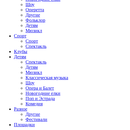
Шоу
Оперетта
Другие
Фольклор
Детям
Мюзикл
Спорт
Спорт
Спектакль
Клубы
Детям
Спектакль
Детям
Мюзикл
Классическая музыка
Шоу
Опера и Балет
Новогодние елки
Поп и Эстрада
Комедия
Разное
Другие
Фестивали
Площадки