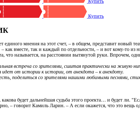
Купить
Купить
ИК
ет единого мнения на этот счет, – в общем, представит новый т
– как вместе, так и каждый по отдельности, – и вот кому-то из 
а, что называется, на расстоянии вытянутой руки. Впрочем, од
льная встреча со зрителями, сшитая практически на живую ни
я идет от истории к истории, от анекдота – к анекдоту.
е есть, поделиться со зрителями нашими любимыми песнями, ст
какова будет дальнейшая судьба этого проекта… и будет ли. "Ес
ярно, – говорит Камиль Ларин. – А если окажется, что это вещь о