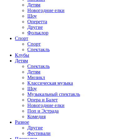
Детям
Новогодние елки
Шоу
Оперетта
Другие
Фольклор
Спорт
Спорт
Спектакль
Клубы
Детям
Спектакль
Детям
Мюзикл
Классическая музыка
Шоу
Музыкальный спектакль
Опера и Балет
Новогодние елки
Поп и Эстрада
Комедия
Разное
Другие
Фестивали
Площадки