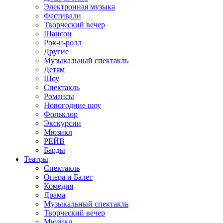
Электронная музыка
Фестивали
Творческий вечер
Шансон
Рок-н-ролл
Другие
Музыкальный спектакль
Детям
Шоу
Спектакль
Романсы
Новогодние шоу
Фольклор
Экскурсии
Мюзикл
РЕЙВ
Барды
Театры
Спектакль
Опера и Балет
Комедия
Драма
Музыкальный спектакль
Творческий вечер
Мюзикл