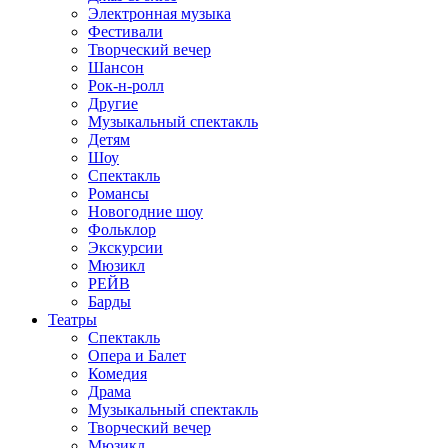
Электронная музыка
Фестивали
Творческий вечер
Шансон
Рок-н-ролл
Другие
Музыкальный спектакль
Детям
Шоу
Спектакль
Романсы
Новогодние шоу
Фольклор
Экскурсии
Мюзикл
РЕЙВ
Барды
Театры
Спектакль
Опера и Балет
Комедия
Драма
Музыкальный спектакль
Творческий вечер
Мюзикл