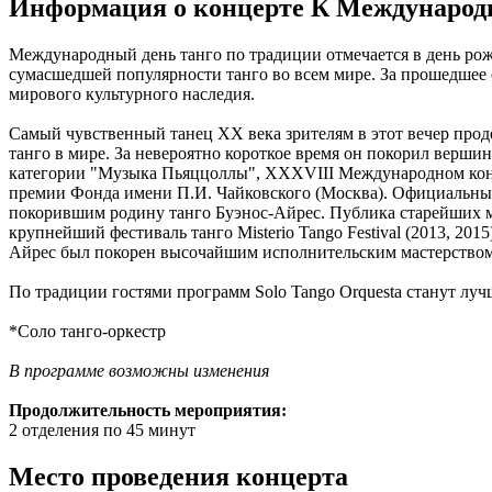
Информация о концерте К Международ
Международный день танго по традиции отмечается в день рожд
сумасшедшей популярности танго во всем мире. За прошедшее 
мирового культурного наследия.
Самый чувственный танец XX века зрителям в этот вечер прод
танго в мире. За невероятно короткое время он покорил верш
категории "Музыка Пьяццоллы", XXXVIII Международном конкур
премии Фонда имени П.И. Чайковского (Москва). Официальный 
покорившим родину танго Буэнос-Айрес. Публика старейших мил
крупнейший фестиваль танго Misterio Tango Festival (2013, 2
Айрес был покорен высочайшим исполнительским мастерством
По традиции гостями программ Solo Tango Orquesta станут лу
*Соло танго-оркестр
В программе возможны изменения
Продолжительность мероприятия:
2 отделения по 45 минут
Место проведения концерта