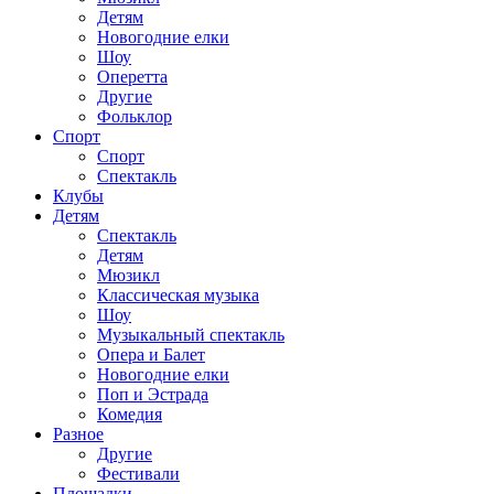
Детям
Новогодние елки
Шоу
Оперетта
Другие
Фольклор
Спорт
Спорт
Спектакль
Клубы
Детям
Спектакль
Детям
Мюзикл
Классическая музыка
Шоу
Музыкальный спектакль
Опера и Балет
Новогодние елки
Поп и Эстрада
Комедия
Разное
Другие
Фестивали
Площадки