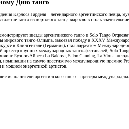
ному Дню танго
ения Карлоса Гарделя – легендарного аргентинского певца, муз
столетие танго из портового танца выросло в столь значительн
емонстрируют звезды аргентинского танго и Solo Tango Orquest
ины мирового танго-Олимпа, завоевал победу в XXXV Междунаро
се в Клингентале (Германия), стал лауреатом Международного 
оркестр крупных международных танго-фестивалей, Solo Tango 
онг Буэнос-Айреса La Baldosa, Salon Canning, La Viruta аплод
015), номинации на самую престижную международную премию Prem
 и мощной энергетикой артистов.
чшие исполнители аргентинского танго – призеры международных