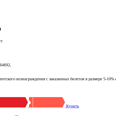
о
ут
64692,
ого вознаграждения с заказанных билетов в размере 5-10% о
Купить