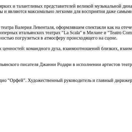
 ярких и талантливых представителей великой музыкальной дин
ы и являются максимально легкими для восприятия даже самым
еатра Валерия Левенталя, оформлявшем спектакли как на отече
перных итальянских театрах "La Scala" в Милане и "Teatro Comu
ностью погрузиться в атмосферу происходящего на сцене.
 ценностей: командного духа, взаимоотношений близких, взаим
льянского писателя Джанни Родари в исполнении артистов театр
адио "Орфей". Художественный руководитель и главный дириж