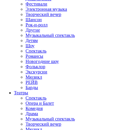
Фестивали
Электронная музыка
Творческий вечер
Шансон
Рок-н-ролл
Другие
Музыкальный спектакль
Детям
Шоу
Спектакль
Романсы
Новогодние шоу
Фольклор
Экскурсии
Мюзикл
РЕЙВ
Барды
Театры
Спектакль
Опера и Балет
Комедия
Драма
Музыкальный спектакль
Творческий вечер
Мюзикл