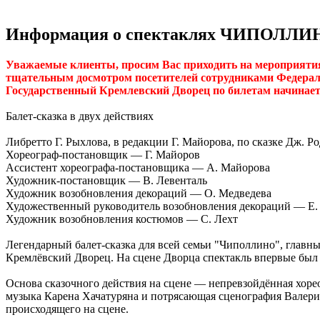
Информация о спектаклях ЧИПОЛЛИ
Уважаемые клиенты, просим Вас приходить на мероприятия 
тщательным досмотром посетителей сотрудниками Федерал
Государственный Кремлевский Дворец по билетам начинаетс
Балет-сказка в двух действиях
Либретто Г. Рыхлова, в редакции Г. Майорова, по сказке Дж. Р
Хореограф-постановщик — Г. Майоров
Ассистент хореографа-постановщика — А. Майорова
Художник-постановщик — В. Левенталь
Художник возобновления декораций — О. Медведева
Художественный руководитель возобновления декораций — Е.
Художник возобновления костюмов — С. Лехт
Легендарный балет-сказка для всей семьи "Чиполлино", главны
Кремлёвский Дворец. На сцене Дворца спектакль впервые был п
Основа сказочного действия на сцене –– непревзойдённая хор
музыка Карена Хачатуряна и потрясающая сценография Валерия
происходящего на сцене.