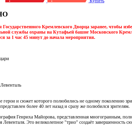
Купить
НО
Государственного Кремлевского Дворца заранее, чтобы избеж
ьной службы охраны на Кутафьей башне Московского Кремля
я за 1 час 45 минут до начала мероприятия.
одари
 Левенталь
е герои и сюжет которого полюбились не одному поколению зрит
редставлен более 40 лет назад и сразу же полюбился зрителям.
еография Генриха Майорова, представленная многогранным, полн
 Левенталя. Это великолепное "трио" создаёт завершенность сю