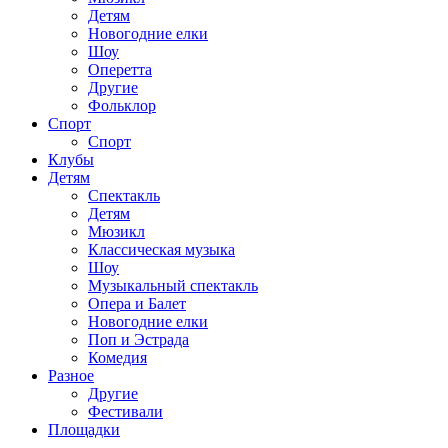
Детям
Новогодние елки
Шоу
Оперетта
Другие
Фольклор
Спорт
Спорт
Клубы
Детям
Спектакль
Детям
Мюзикл
Классическая музыка
Шоу
Музыкальный спектакль
Опера и Балет
Новогодние елки
Поп и Эстрада
Комедия
Разное
Другие
Фестивали
Площадки