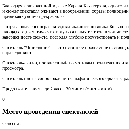
Благодаря великолепной музыке Карена Хачатуряна, одного из
и сюжет спектакля оживают в воображении, образы полноценн
прививая чувство прекрасного.
Потрясающая сценография художника-постановщика Большого т
площадках драматических и музыкальных театров, в том числе о
завершенность сюжета, позволяя глубоко прочувствовать и пол
Спектакль "Чиполлино" –– это истинное проявление настоящих
справедливость.
Спектакль-сказка, поставленный по мотивам произведения ита
просмотра.
Спектакль идет в сопровождении Симфонического оркестра р
Продолжительность: до 2 часов 30 минут (с антрактом).
0+
Место проведения спектаклей
Concert.ru