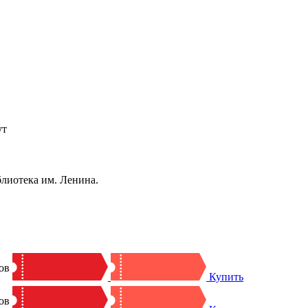
ут
блиотека им. Ленина.
ов
Купить
ов