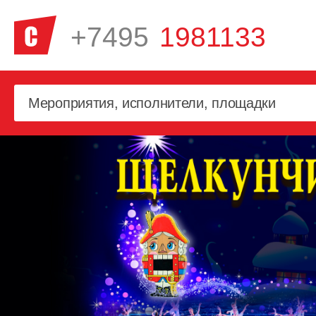
+7495
1981133