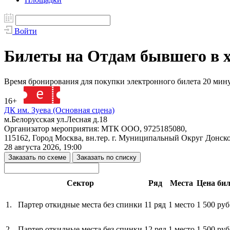
Войти
Билеты на Отдам бывшего в х
Время бронирования для покупки электронного билета 20 мин
16+
132257
ДК им. Зуева (Основная сцена)
м.Белорусская ул.Лесная д.18
Организатор мероприятия: МТК ООО, 9725185080,
115162, Город Москва, вн.тер. г. Муниципальный Округ Донско
28 августа 2026, 19:00
Заказать по схеме
Заказать по списку
Сектор
Ряд
Места
Цена бил
1.
Партер откидные места без спинки
11 ряд
1 место
1 500 руб
2.
Партер откидные места без спинки
12 ряд
1 место
1 500 руб