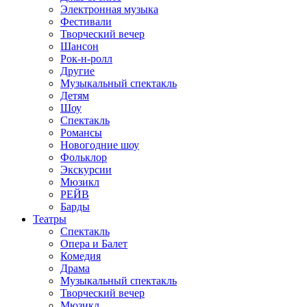
Электронная музыка
Фестивали
Творческий вечер
Шансон
Рок-н-ролл
Другие
Музыкальный спектакль
Детям
Шоу
Спектакль
Романсы
Новогодние шоу
Фольклор
Экскурсии
Мюзикл
РЕЙВ
Барды
Театры
Спектакль
Опера и Балет
Комедия
Драма
Музыкальный спектакль
Творческий вечер
Мюзикл