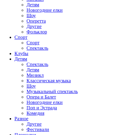
Детям
Новогодние елки
Шоу
Оперетта
Другие
Фольклор
Спорт
Спорт
Спектакль
Клубы
Детям
Спектакль
Детям
Мюзикл
Классическая музыка
Шоу
Музыкальный спектакль
Опера и Балет
Новогодние елки
Поп и Эстрада
Комедия
Разное
Другие
Фестивали
Площадки