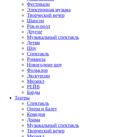
Фестивали
Электронная музыка
Творческий вечер
Шансон
Рок-н-ролл
Другие
Музыкальный спектакль
Детям
Шоу
Спектакль
Романсы
Новогодние шоу
Фольклор
Экскурсии
Мюзикл
РЕЙВ
Барды
Театры
Спектакль
Опера и Балет
Комедия
Драма
Музыкальный спектакль
Творческий вечер
Мюзикл