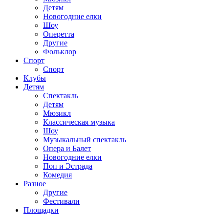
Детям
Новогодние елки
Шоу
Оперетта
Другие
Фольклор
Спорт
Спорт
Клубы
Детям
Спектакль
Детям
Мюзикл
Классическая музыка
Шоу
Музыкальный спектакль
Опера и Балет
Новогодние елки
Поп и Эстрада
Комедия
Разное
Другие
Фестивали
Площадки