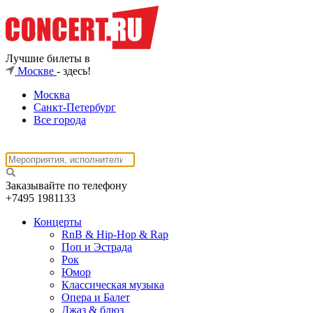
Лучшие билеты в
Москве
- здесь!
Москва
Санкт-Петербург
Все города
Заказывайте по телефону
+7495
1981133
Концерты
RnB & Hip-Hop & Rap
Поп и Эстрада
Рок
Юмор
Классическая музыка
Опера и Балет
Джаз & блюз