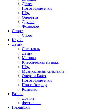
Детям
Новогодние елки
Шоу
Оперетта
Другие
Фольклор
Спорт
Спорт
Клубы
Детям
Спектакль
Детям
Мюзикл
Классическая музыка
Шоу
Музыкальный спектакль
Опера и Балет
Новогодние елки
Поп и Эстрада
Комедия
Разное
Другие
Фестивали
Площадки