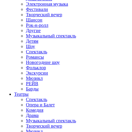
Электронная музыка
Фестивали
Творческий вечер
Шансон
Рок-н-ролл
Другие
Музыкальный спектакль
Детям
Шоу
Спектакль
Романсы
Новогодние шоу
Фольклор
Экскурсии
Мюзикл
РЕЙВ
Барды
Театры
Спектакль
Опера и Балет
Комедия
Драма
Музыкальный спектакль
Творческий вечер
Мюзикл