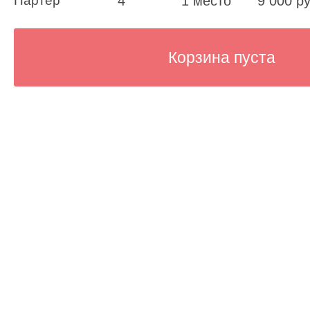
Партер
4
1 место
9 000 ру
Корзина пуста