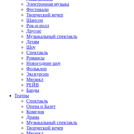
Электронная музыка
Фестивали
Творческий вечер
Шансон
Рок-н-ролл
Другие
Музыкальный спектакль
Детям
Шоу
Спектакль
Романсы
Новогодние шоу
Фольклор
Экскурсии
Мюзикл
РЕЙВ
Барды
Театры
Спектакль
Опера и Балет
Комедия
Драма
Музыкальный спектакль
Творческий вечер
Мюзикл