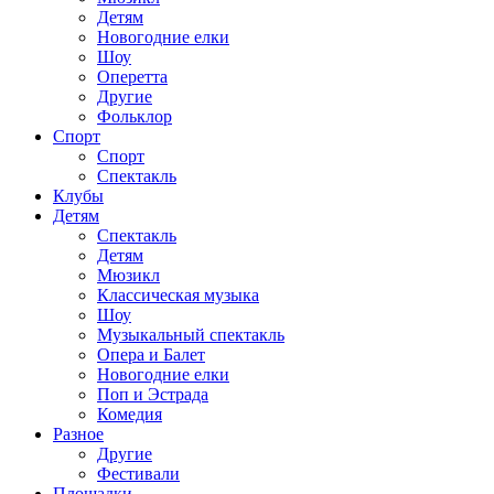
Детям
Новогодние елки
Шоу
Оперетта
Другие
Фольклор
Спорт
Спорт
Спектакль
Клубы
Детям
Спектакль
Детям
Мюзикл
Классическая музыка
Шоу
Музыкальный спектакль
Опера и Балет
Новогодние елки
Поп и Эстрада
Комедия
Разное
Другие
Фестивали
Площадки