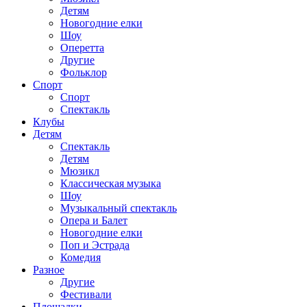
Детям
Новогодние елки
Шоу
Оперетта
Другие
Фольклор
Спорт
Спорт
Спектакль
Клубы
Детям
Спектакль
Детям
Мюзикл
Классическая музыка
Шоу
Музыкальный спектакль
Опера и Балет
Новогодние елки
Поп и Эстрада
Комедия
Разное
Другие
Фестивали
Площадки