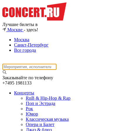
Лучшие билеты в
Москве
- здесь!
Москва
Санкт-Петербург
Все города
Заказывайте по телефону
+7495
1981133
Концерты
RnB & Hip-Hop & Rap
Поп и Эстрада
Рок
Юмор
Классическая музыка
Опера и Балет
Джаз & блюз