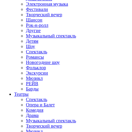
Электронная музыка
Фестивали
Творческий вечер
Шансон
Рок-н-ролл
Другие
Музыкальный спектакль
Детям
Шоу
Спектакль
Романсы
Новогодние шоу
Фольклор
Экскурсии
Мюзикл
РЕЙВ
Барды
Театры
Спектакль
Опера и Балет
Комедия
Драма
Музыкальный спектакль
Творческий вечер
Мюзикл