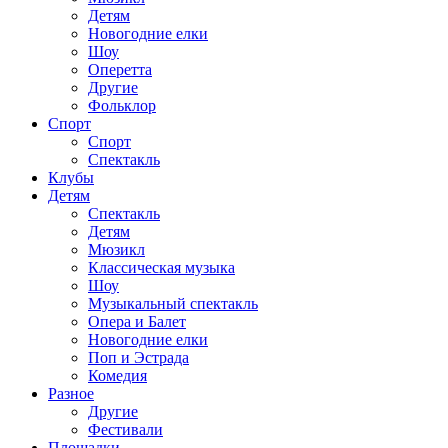
Детям
Новогодние елки
Шоу
Оперетта
Другие
Фольклор
Спорт
Спорт
Спектакль
Клубы
Детям
Спектакль
Детям
Мюзикл
Классическая музыка
Шоу
Музыкальный спектакль
Опера и Балет
Новогодние елки
Поп и Эстрада
Комедия
Разное
Другие
Фестивали
Площадки