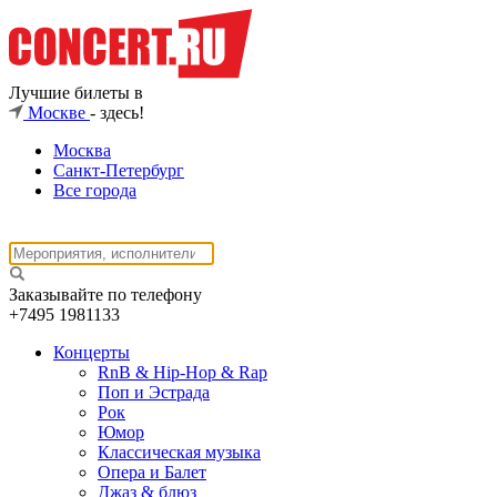
Лучшие билеты в
Москве
- здесь!
Москва
Санкт-Петербург
Все города
Заказывайте по телефону
+7495
1981133
Концерты
RnB & Hip-Hop & Rap
Поп и Эстрада
Рок
Юмор
Классическая музыка
Опера и Балет
Джаз & блюз