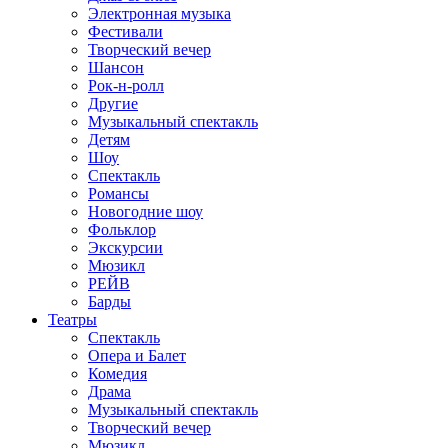
Электронная музыка
Фестивали
Творческий вечер
Шансон
Рок-н-ролл
Другие
Музыкальный спектакль
Детям
Шоу
Спектакль
Романсы
Новогодние шоу
Фольклор
Экскурсии
Мюзикл
РЕЙВ
Барды
Театры
Спектакль
Опера и Балет
Комедия
Драма
Музыкальный спектакль
Творческий вечер
Мюзикл