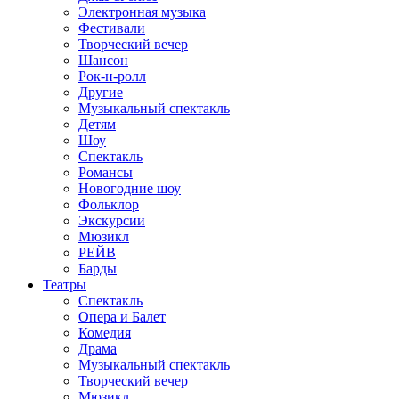
Электронная музыка
Фестивали
Творческий вечер
Шансон
Рок-н-ролл
Другие
Музыкальный спектакль
Детям
Шоу
Спектакль
Романсы
Новогодние шоу
Фольклор
Экскурсии
Мюзикл
РЕЙВ
Барды
Театры
Спектакль
Опера и Балет
Комедия
Драма
Музыкальный спектакль
Творческий вечер
Мюзикл