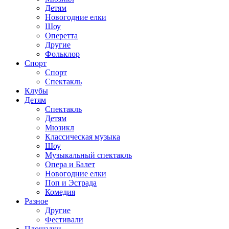
Детям
Новогодние елки
Шоу
Оперетта
Другие
Фольклор
Спорт
Спорт
Спектакль
Клубы
Детям
Спектакль
Детям
Мюзикл
Классическая музыка
Шоу
Музыкальный спектакль
Опера и Балет
Новогодние елки
Поп и Эстрада
Комедия
Разное
Другие
Фестивали
Площадки