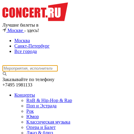
Лучшие билеты в
Москве
- здесь!
Москва
Санкт-Петербург
Все города
Заказывайте по телефону
+7495
1981133
Концерты
RnB & Hip-Hop & Rap
Поп и Эстрада
Рок
Юмор
Классическая музыка
Опера и Балет
Джаз & блюз