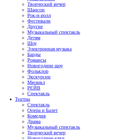
Творческий вечер
Шансон
Рок-н-ролл
Фестивали
Другие
Музыкальный спектакль
Детям
Шоу
Электронная музыка
Барды
Романсы
Новогодние шоу
Фольклор
Экскурсии
Мюзикл
РЕЙВ
Спектакль
Театры
Спектакль
Опера и Балет
Комедия
Драма
Музыкальный спектакль
Творческий вечер
Новогодние елки