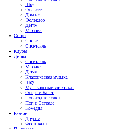
Шоу
Оперетта
Другие
Фольклор
Детям
Мюзикл
Спорт
Спорт
Спектакль
Клубы
Детям
Спектакль
Мюзикл
Детям
Классическая музыка
Шоу
Музыкальный спектакль
Опера и Балет
Новогодние елки
Поп и Эстрада
Комедия
Разное
Другие
Фестивали
Площадки