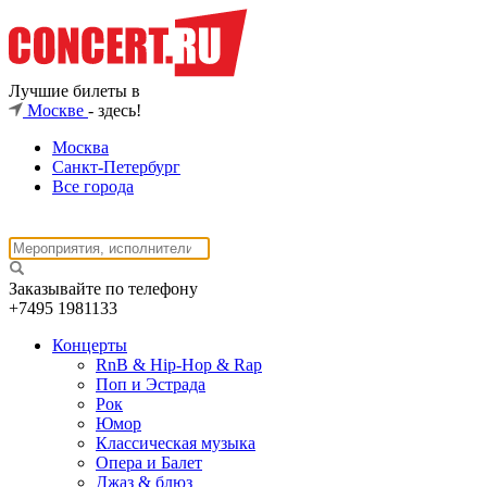
Лучшие билеты в
Москве
- здесь!
Москва
Санкт-Петербург
Все города
Заказывайте по телефону
+7495
1981133
Концерты
RnB & Hip-Hop & Rap
Поп и Эстрада
Рок
Юмор
Классическая музыка
Опера и Балет
Джаз & блюз