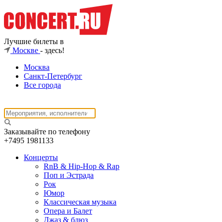
Лучшие билеты в
Москве
- здесь!
Москва
Санкт-Петербург
Все города
Заказывайте по телефону
+7495
1981133
Концерты
RnB & Hip-Hop & Rap
Поп и Эстрада
Рок
Юмор
Классическая музыка
Опера и Балет
Джаз & блюз