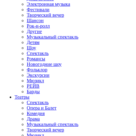
Электронная музыка
Фестивали
Творческий вечер
Шансон
Рок-н-ролл
Другие
Музыкальный спектакль
Детям
Шоу
Спектакль
Романсы
Новогодние шоу
Фольклор
Экскурсии
Мюзикл
РЕЙВ
Барды
Театры
Спектакль
Опера и Балет
Комедия
Драма
Музыкальный спектакль
Творческий вечер
Мюзикл