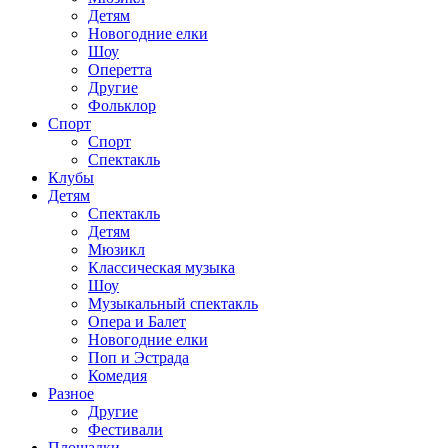
Детям
Новогодние елки
Шоу
Оперетта
Другие
Фольклор
Спорт
Спорт
Спектакль
Клубы
Детям
Спектакль
Детям
Мюзикл
Классическая музыка
Шоу
Музыкальный спектакль
Опера и Балет
Новогодние елки
Поп и Эстрада
Комедия
Разное
Другие
Фестивали
Площадки