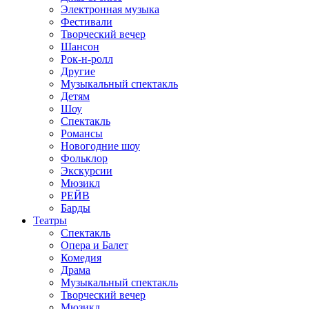
Электронная музыка
Фестивали
Творческий вечер
Шансон
Рок-н-ролл
Другие
Музыкальный спектакль
Детям
Шоу
Спектакль
Романсы
Новогодние шоу
Фольклор
Экскурсии
Мюзикл
РЕЙВ
Барды
Театры
Спектакль
Опера и Балет
Комедия
Драма
Музыкальный спектакль
Творческий вечер
Мюзикл