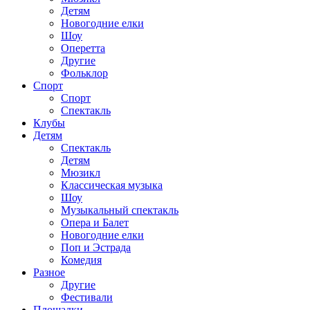
Детям
Новогодние елки
Шоу
Оперетта
Другие
Фольклор
Спорт
Спорт
Спектакль
Клубы
Детям
Спектакль
Детям
Мюзикл
Классическая музыка
Шоу
Музыкальный спектакль
Опера и Балет
Новогодние елки
Поп и Эстрада
Комедия
Разное
Другие
Фестивали
Площадки