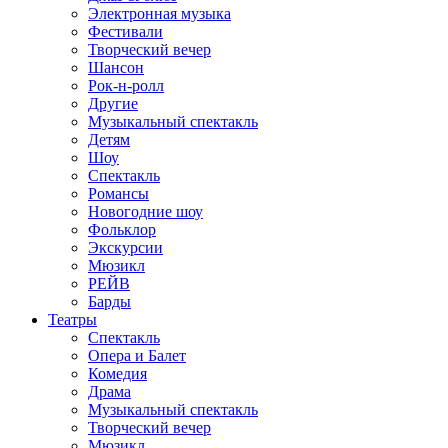
Электронная музыка
Фестивали
Творческий вечер
Шансон
Рок-н-ролл
Другие
Музыкальный спектакль
Детям
Шоу
Спектакль
Романсы
Новогодние шоу
Фольклор
Экскурсии
Мюзикл
РЕЙВ
Барды
Театры
Спектакль
Опера и Балет
Комедия
Драма
Музыкальный спектакль
Творческий вечер
Мюзикл