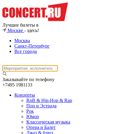
Лучшие билеты в
Москве
- здесь!
Москва
Санкт-Петербург
Все города
Заказывайте по телефону
+7495
1981133
Концерты
RnB & Hip-Hop & Rap
Поп и Эстрада
Рок
Юмор
Классическая музыка
Опера и Балет
Джаз & блюз