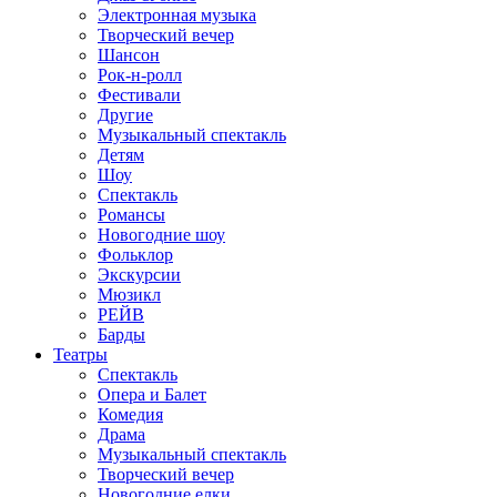
Электронная музыка
Творческий вечер
Шансон
Рок-н-ролл
Фестивали
Другие
Музыкальный спектакль
Детям
Шоу
Спектакль
Романсы
Новогодние шоу
Фольклор
Экскурсии
Мюзикл
РЕЙВ
Барды
Театры
Спектакль
Опера и Балет
Комедия
Драма
Музыкальный спектакль
Творческий вечер
Новогодние елки