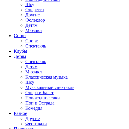
Шоу
Оперетта
Другие
Фольклор
Детям
Мюзикл
Спорт
Спорт
Спектакль
Клубы
Детям
Спектакль
Детям
Мюзикл
Классическая музыка
Шоу
Музыкальный спектакль
Опера и Балет
Новогодние елки
Поп и Эстрада
Комедия
Разное
Другие
Фестивали
Площадки