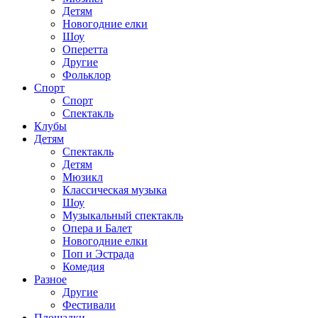
Детям
Новогодние елки
Шоу
Оперетта
Другие
Фольклор
Спорт
Спорт
Спектакль
Клубы
Детям
Спектакль
Детям
Мюзикл
Классическая музыка
Шоу
Музыкальный спектакль
Опера и Балет
Новогодние елки
Поп и Эстрада
Комедия
Разное
Другие
Фестивали
Площадки