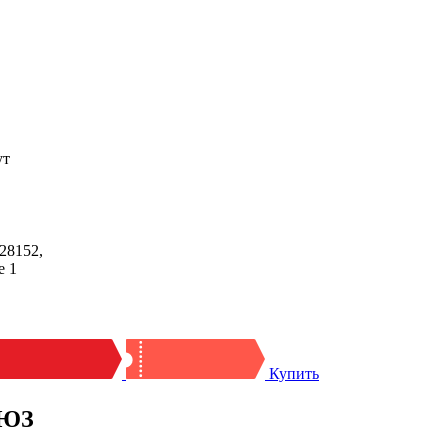
ут
28152,
е 1
Купить
ЛЮЗ