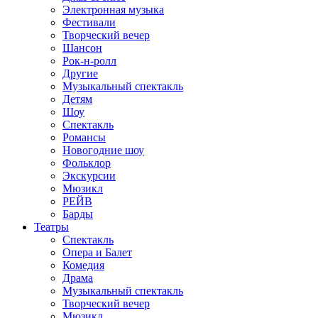
Электронная музыка
Фестивали
Творческий вечер
Шансон
Рок-н-ролл
Другие
Музыкальный спектакль
Детям
Шоу
Спектакль
Романсы
Новогодние шоу
Фольклор
Экскурсии
Мюзикл
РЕЙВ
Барды
Театры
Спектакль
Опера и Балет
Комедия
Драма
Музыкальный спектакль
Творческий вечер
Мюзикл