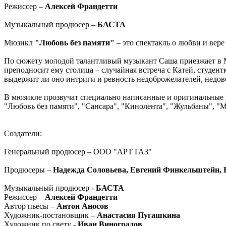
Режиссер –
Алексей Франдетти
Музыкальный продюсер –
БАСТА
Мюзикл
"Любовь без памяти"
– это спектакль о любви и вере
По сюжету молодой талантливый музыкант Саша приезжает в М
преподносит ему столица – случайная встреча с Катей, студен
выдержит ли оно интриги и ревность недоброжелателей, недове
В мюзикле прозвучат специально написанные и оригинальные
"Любовь без памяти", "Сансара", "Кинолента", "Жульбаны", "Мед
Создатели:
Генеральный продюсер – ООО "АРТ ГАЗ"
Продюсеры –
Надежда Соловьева, Евгений Финкельштейн, 
Музыкальный продюсер -
БАСТА
Режиссер –
Алексей Франдетти
Автор пьесы –
Антон Аносов
Художник-постановщик –
Анастасия Пугашкина
Художник по свету -
Иван Виноградов