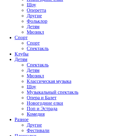
Шоу
Оперетта
Другие
Фольклор
Детям
Мюзикл
Спорт
Спорт
Спектакль
Клубы
Детям
Спектакль
Детям
Мюзикл
Классическая музыка
Шоу
Музыкальный спектакль
Опера и Балет
Новогодние елки
Поп и Эстрада
Комедия
Разное
Другие
Фестивали
Площадки