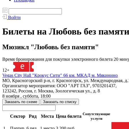
Войти
Билеты на Любовь без памяти,
Мюзикл "Любовь без памяти"
Время бронирования для покупки электронного билета 20 мин
12+
133670
Vegas City Hall "Крокус Сити" 66 км. МКАД м. Мякинино
МО, Красногорский р-н, г. Красногорск, ул. Международная, д.
Организатор мероприятия: ООО "АРТ ГАЗ", 9703201437,
123242, Россия, г. Москва, Зоологическая ул., д. 8
8 ноября , суббота, 18:00
Заказать по схеме
Заказать по списку
Сопутствующие
Сектор
Ряд
Места
Цена билета
услуги
1.
Партер
6 ряд
1 место
3 200 руб.