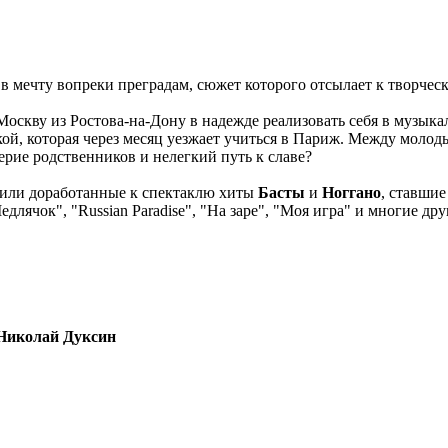
 в мечту вопреки преградам, сюжет которого отсылает к творчес
оскву из Ростова-на-Дону в надежде реализовать себя в музык
ткой, которая через месяц уезжает учиться в Париж. Между моло
рие родственников и нелегкий путь к славе?
 или доработанные к спектаклю хиты
Басты
и
Ноггано
, ставши
лячок", "Russian Paradise", "На заре", "Моя игра" и многие дру
Николай Дуксин