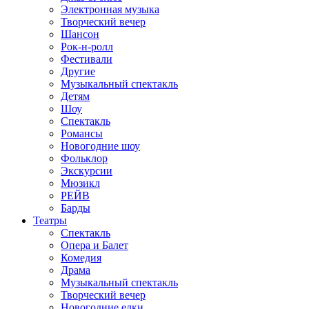
Электронная музыка
Творческий вечер
Шансон
Рок-н-ролл
Фестивали
Другие
Музыкальный спектакль
Детям
Шоу
Спектакль
Романсы
Новогодние шоу
Фольклор
Экскурсии
Мюзикл
РЕЙВ
Барды
Театры
Спектакль
Опера и Балет
Комедия
Драма
Музыкальный спектакль
Творческий вечер
Новогодние елки