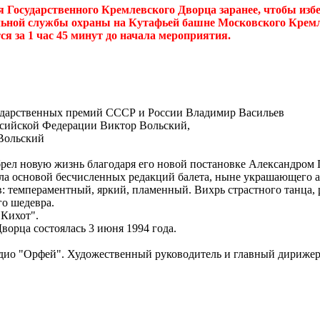
Государственного Кремлевского Дворца заранее, чтобы избеж
ьной службы охраны на Кутафьей башне Московского Кремля
я за 1 час 45 минут до начала мероприятия.
сударственных премий СССР и России Владимир Васильев
ссийской Федерации Виктор Вольский,
 Вольский
брел новую жизнь благодаря его новой постановке Александром 
тала основой бесчисленных редакций балета, ныне украшающего
в: темпераментный, яркий, пламенный. Вихрь страстного танца,
го шедевра.
 Кихот".
ворца состоялась 3 июня 1994 года.
адио "Орфей". Художественный руководитель и главный дириж