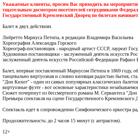
Уважаемые клиенты, просим Вас приходить на мероприятия 
тщательным досмотром посетителей сотрудниками Федерал
Государственный Кремлевский Дворец по билетам начинаетс
Балет в двух действиях
Либретто Мариуса Петипа, в редакции Владимира Васильева
Хореография Александра Горского
Хореограф-постановщик - народный артист СССР, лауреат Го
Художники-постановщики - заслуженный деятель искусств Ро
заслуженный деятель искусств Российской Федерации Рафаил
Балет, впервые поставленный Мариусом Петипа в 1869 году, о
танцевально виртуозная и словно кипящая радостью бытия, с
"Дон Кихот" - один из самых популярных классических балето
виртуозные фуэте - вот основные характеристики незабываемо
Сюжет почерпнут из бессмертного романа М. Сервантеса "Дон
Премьера спектакля на сцене Государственного Кремлевского Д
Спектакль идет в сопровождении Симфонического оркестра р
Продолжительность: до 2 часов 15 минут (с антрактом).
12+