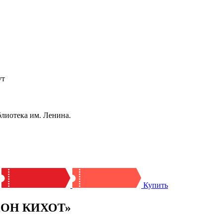
ут
блиотека им. Ленина.
Купить
«ДОН КИХОТ»