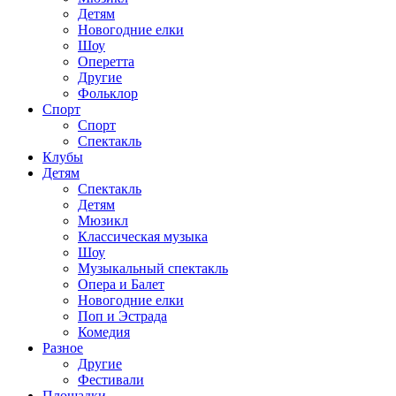
Детям
Новогодние елки
Шоу
Оперетта
Другие
Фольклор
Спорт
Спорт
Спектакль
Клубы
Детям
Спектакль
Детям
Мюзикл
Классическая музыка
Шоу
Музыкальный спектакль
Опера и Балет
Новогодние елки
Поп и Эстрада
Комедия
Разное
Другие
Фестивали
Площадки