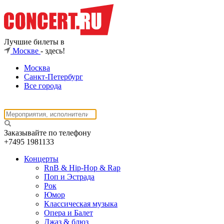
Лучшие билеты в
Москве
- здесь!
Москва
Санкт-Петербург
Все города
Заказывайте по телефону
+7495
1981133
Концерты
RnB & Hip-Hop & Rap
Поп и Эстрада
Рок
Юмор
Классическая музыка
Опера и Балет
Джаз & блюз