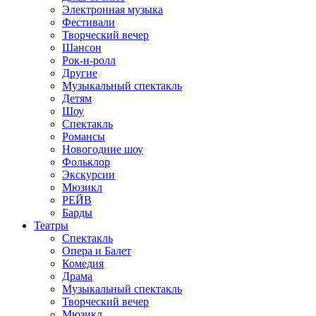
Электронная музыка
Фестивали
Творческий вечер
Шансон
Рок-н-ролл
Другие
Музыкальный спектакль
Детям
Шоу
Спектакль
Романсы
Новогодние шоу
Фольклор
Экскурсии
Мюзикл
РЕЙВ
Барды
Театры
Спектакль
Опера и Балет
Комедия
Драма
Музыкальный спектакль
Творческий вечер
Мюзикл