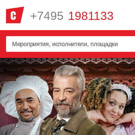
+7495
1981133