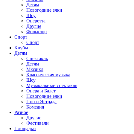
Детям
Новогодние елки
Шоу
Оперетта
Другие
Фольклор
Спорт
Спорт
Клубы
Детям
Спектакль
Детям
Мюзикл
Классическая музыка
Шоу
Музыкальный спектакль
Опера и Балет
Новогодние елки
Поп и Эстрада
Комедия
Разное
Другие
Фестивали
Площадки