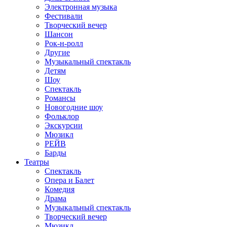
Электронная музыка
Фестивали
Творческий вечер
Шансон
Рок-н-ролл
Другие
Музыкальный спектакль
Детям
Шоу
Спектакль
Романсы
Новогодние шоу
Фольклор
Экскурсии
Мюзикл
РЕЙВ
Барды
Театры
Спектакль
Опера и Балет
Комедия
Драма
Музыкальный спектакль
Творческий вечер
Мюзикл