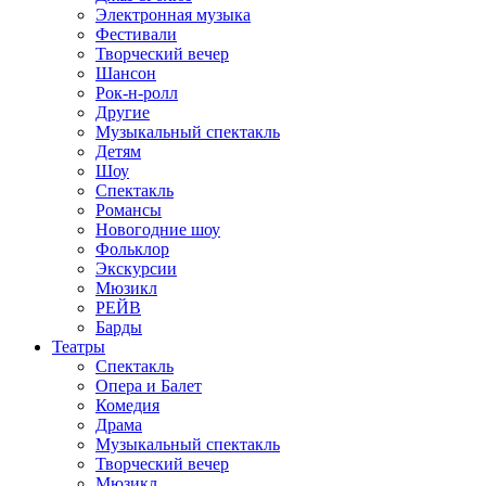
Электронная музыка
Фестивали
Творческий вечер
Шансон
Рок-н-ролл
Другие
Музыкальный спектакль
Детям
Шоу
Спектакль
Романсы
Новогодние шоу
Фольклор
Экскурсии
Мюзикл
РЕЙВ
Барды
Театры
Спектакль
Опера и Балет
Комедия
Драма
Музыкальный спектакль
Творческий вечер
Мюзикл