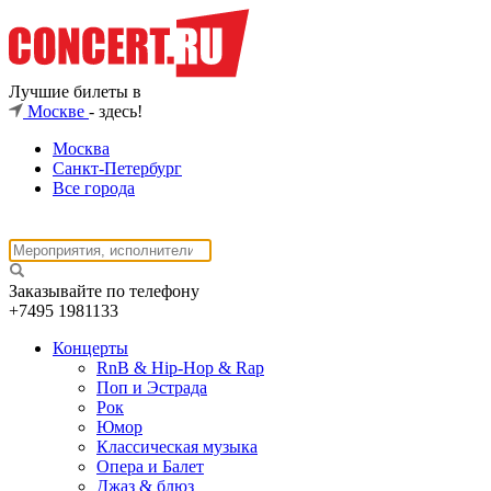
Лучшие билеты в
Москве
- здесь!
Москва
Санкт-Петербург
Все города
Заказывайте по телефону
+7495
1981133
Концерты
RnB & Hip-Hop & Rap
Поп и Эстрада
Рок
Юмор
Классическая музыка
Опера и Балет
Джаз & блюз