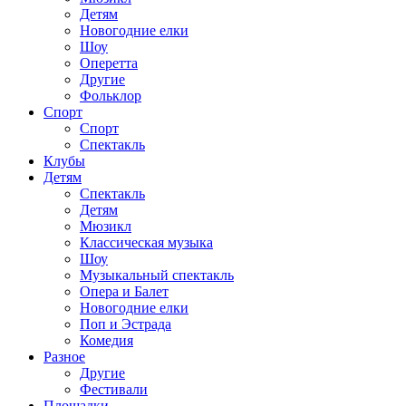
Детям
Новогодние елки
Шоу
Оперетта
Другие
Фольклор
Спорт
Спорт
Спектакль
Клубы
Детям
Спектакль
Детям
Мюзикл
Классическая музыка
Шоу
Музыкальный спектакль
Опера и Балет
Новогодние елки
Поп и Эстрада
Комедия
Разное
Другие
Фестивали
Площадки