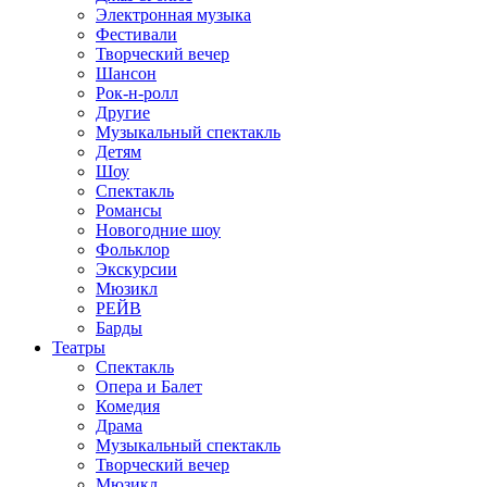
Электронная музыка
Фестивали
Творческий вечер
Шансон
Рок-н-ролл
Другие
Музыкальный спектакль
Детям
Шоу
Спектакль
Романсы
Новогодние шоу
Фольклор
Экскурсии
Мюзикл
РЕЙВ
Барды
Театры
Спектакль
Опера и Балет
Комедия
Драма
Музыкальный спектакль
Творческий вечер
Мюзикл