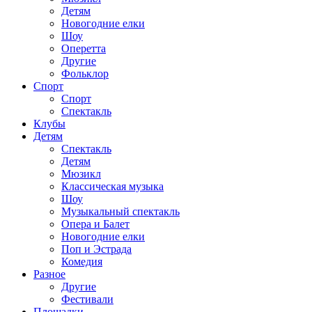
Детям
Новогодние елки
Шоу
Оперетта
Другие
Фольклор
Спорт
Спорт
Спектакль
Клубы
Детям
Спектакль
Детям
Мюзикл
Классическая музыка
Шоу
Музыкальный спектакль
Опера и Балет
Новогодние елки
Поп и Эстрада
Комедия
Разное
Другие
Фестивали
Площадки