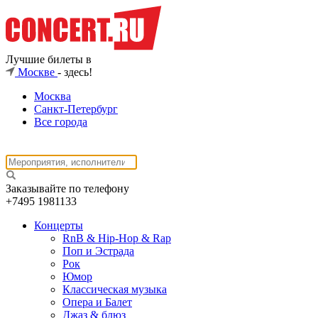
Лучшие билеты в
Москве
- здесь!
Москва
Санкт-Петербург
Все города
Заказывайте по телефону
+7495
1981133
Концерты
RnB & Hip-Hop & Rap
Поп и Эстрада
Рок
Юмор
Классическая музыка
Опера и Балет
Джаз & блюз