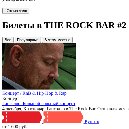
Схема зала
Билеты в THE ROCK BAR #2 (
Все
Популярные
В этом месяце
Концерт / RnB & Hip-Hop & Rap
Концерт
Гансэлло. Большой сольный концерт
4 октября, Краснодар. Гансэлло в The Rock Bar. Отправляемся
Купить
от 1 600 руб.