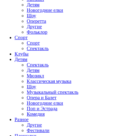
Детям
Новогодние елки
Шоу
Оперетта
Другие
Фольклор
Спорт
Спорт
Спектакль
Клубы
Детям
Спектакль
Детям
Мюзикл
Классическая музыка
Шоу
Музыкальный спектакль
Опера и Балет
Новогодние елки
Поп и Эстрада
Комедия
Разное
Другие
Фестивали
Площадки