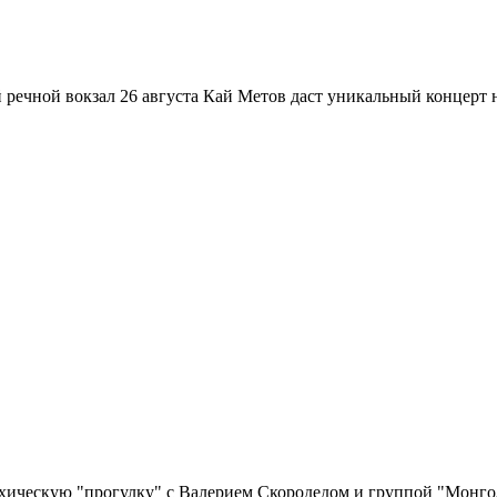
 речной вокзал 26 августа Кай Метов даст уникальный концерт 
рхическую "прогулку" с Валерием Скородедом и группой "Монго