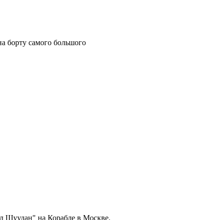
на борту самого большого
л Шуудан" на Корабле в Москве.