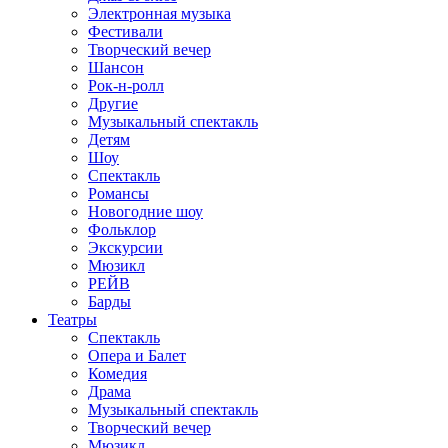
Электронная музыка
Фестивали
Творческий вечер
Шансон
Рок-н-ролл
Другие
Музыкальный спектакль
Детям
Шоу
Спектакль
Романсы
Новогодние шоу
Фольклор
Экскурсии
Мюзикл
РЕЙВ
Барды
Театры
Спектакль
Опера и Балет
Комедия
Драма
Музыкальный спектакль
Творческий вечер
Мюзикл