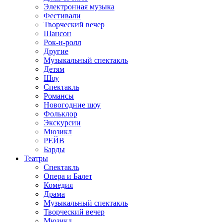
Электронная музыка
Фестивали
Творческий вечер
Шансон
Рок-н-ролл
Другие
Музыкальный спектакль
Детям
Шоу
Спектакль
Романсы
Новогодние шоу
Фольклор
Экскурсии
Мюзикл
РЕЙВ
Барды
Театры
Спектакль
Опера и Балет
Комедия
Драма
Музыкальный спектакль
Творческий вечер
Мюзикл