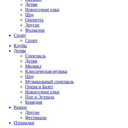
Детям
Новогодние елки
Шоу
Оперетта
Другие
Фольклор
Спорт
Спорт
Клубы
Детям
Спектакль
Детям
Мюзикл
Классическая музыка
Шоу
Музыкальный спектакль
Опера и Балет
Новогодние елки
Поп и Эстрада
Комедия
Разное
Другие
Фестивали
Площадки