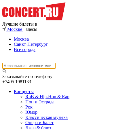
Лучшие билеты в
Москве
- здесь!
Москва
Санкт-Петербург
Все города
Заказывайте по телефону
+7495
1981133
Концерты
RnB & Hip-Hop & Rap
Поп и Эстрада
Рок
Юмор
Классическая музыка
Опера и Балет
Джаз & блюз