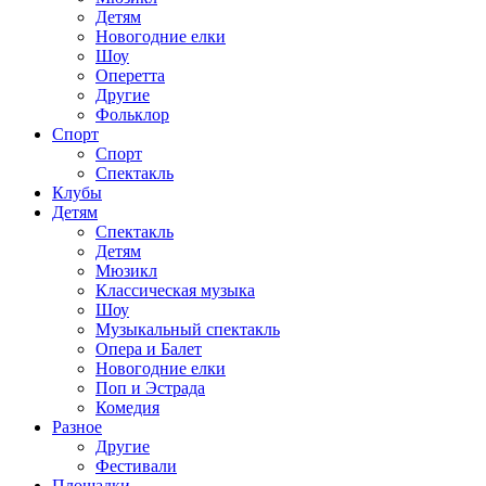
Детям
Новогодние елки
Шоу
Оперетта
Другие
Фольклор
Спорт
Спорт
Спектакль
Клубы
Детям
Спектакль
Детям
Мюзикл
Классическая музыка
Шоу
Музыкальный спектакль
Опера и Балет
Новогодние елки
Поп и Эстрада
Комедия
Разное
Другие
Фестивали
Площадки