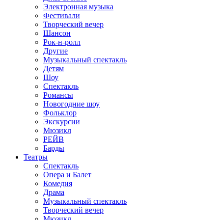
Электронная музыка
Фестивали
Творческий вечер
Шансон
Рок-н-ролл
Другие
Музыкальный спектакль
Детям
Шоу
Спектакль
Романсы
Новогодние шоу
Фольклор
Экскурсии
Мюзикл
РЕЙВ
Барды
Театры
Спектакль
Опера и Балет
Комедия
Драма
Музыкальный спектакль
Творческий вечер
Мюзикл