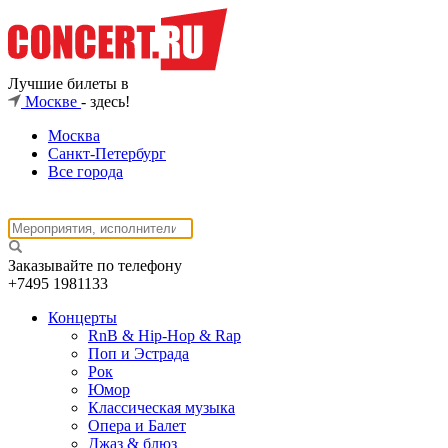
Лучшие билеты в
Москве
- здесь!
Москва
Санкт-Петербург
Все города
Заказывайте по телефону
+7495
1981133
Концерты
RnB & Hip-Hop & Rap
Поп и Эстрада
Рок
Юмор
Классическая музыка
Опера и Балет
Джаз & блюз