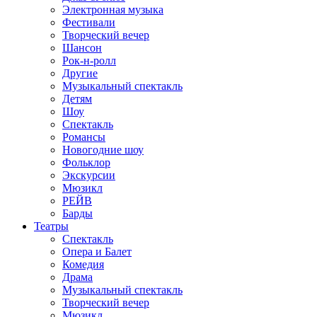
Электронная музыка
Фестивали
Творческий вечер
Шансон
Рок-н-ролл
Другие
Музыкальный спектакль
Детям
Шоу
Спектакль
Романсы
Новогодние шоу
Фольклор
Экскурсии
Мюзикл
РЕЙВ
Барды
Театры
Спектакль
Опера и Балет
Комедия
Драма
Музыкальный спектакль
Творческий вечер
Мюзикл