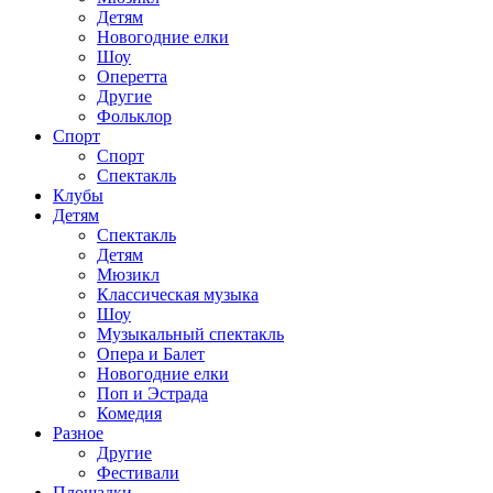
Детям
Новогодние елки
Шоу
Оперетта
Другие
Фольклор
Спорт
Спорт
Спектакль
Клубы
Детям
Спектакль
Детям
Мюзикл
Классическая музыка
Шоу
Музыкальный спектакль
Опера и Балет
Новогодние елки
Поп и Эстрада
Комедия
Разное
Другие
Фестивали
Площадки