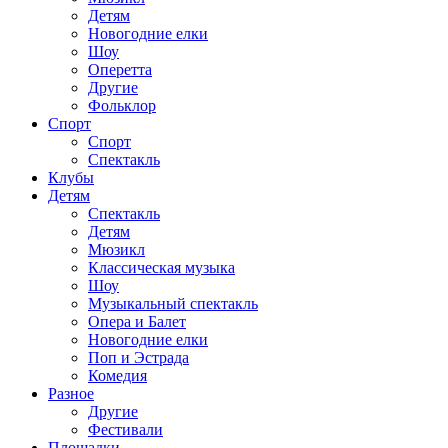
Детям
Новогодние елки
Шоу
Оперетта
Другие
Фольклор
Спорт
Спорт
Спектакль
Клубы
Детям
Спектакль
Детям
Мюзикл
Классическая музыка
Шоу
Музыкальный спектакль
Опера и Балет
Новогодние елки
Поп и Эстрада
Комедия
Разное
Другие
Фестивали
Площадки