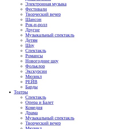
Электронная музыка
Фестивали
Творческий вечер
Шансон
Рок-н-ролл
Другие
Музыкальный спектакль
Детям
Шоу
Спектакль
Романсы
Новогодние шоу
Фольклор
Экскурсии
Мюзикл
РЕЙВ
Барды
Театры
Спектакль
Опера и Балет
Комедия
Драма
Музыкальный спектакль
Творческий вечер
Мюзикл