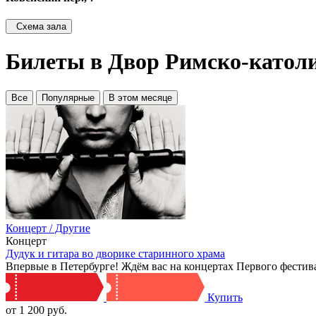
Схема зала
Билеты в Двор Римско-катол
Все
Популярные
В этом месяце
Концерт / Другие
Концерт
Дудук и гитара во дворике старинного храма
Впервые в Петербурге! Ждём вас на концертах Первого фестив
Купить
от 1 200 руб.