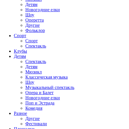
Детям
Новогодние елки
Шоу
Оперетта
Другие
Фольклор
Спорт
Спорт
Спектакль
Клубы
Детям
Спектакль
Детям
Мюзикл
Классическая музыка
Шоу
Музыкальный спектакль
Опера и Балет
Новогодние елки
Поп и Эстрада
Комедия
Разное
Другие
Фестивали
Площадки