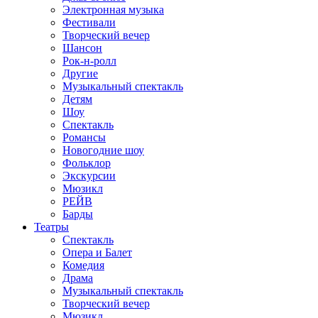
Электронная музыка
Фестивали
Творческий вечер
Шансон
Рок-н-ролл
Другие
Музыкальный спектакль
Детям
Шоу
Спектакль
Романсы
Новогодние шоу
Фольклор
Экскурсии
Мюзикл
РЕЙВ
Барды
Театры
Спектакль
Опера и Балет
Комедия
Драма
Музыкальный спектакль
Творческий вечер
Мюзикл