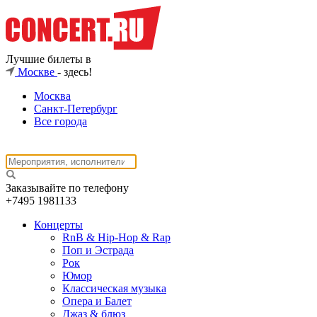
Лучшие билеты в
Москве
- здесь!
Москва
Санкт-Петербург
Все города
Заказывайте по телефону
+7495
1981133
Концерты
RnB & Hip-Hop & Rap
Поп и Эстрада
Рок
Юмор
Классическая музыка
Опера и Балет
Джаз & блюз