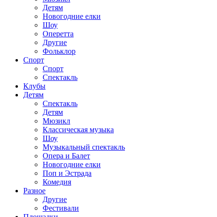
Детям
Новогодние елки
Шоу
Оперетта
Другие
Фольклор
Спорт
Спорт
Спектакль
Клубы
Детям
Спектакль
Детям
Мюзикл
Классическая музыка
Шоу
Музыкальный спектакль
Опера и Балет
Новогодние елки
Поп и Эстрада
Комедия
Разное
Другие
Фестивали
Площадки