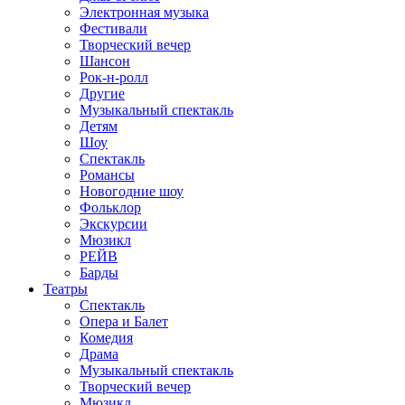
Электронная музыка
Фестивали
Творческий вечер
Шансон
Рок-н-ролл
Другие
Музыкальный спектакль
Детям
Шоу
Спектакль
Романсы
Новогодние шоу
Фольклор
Экскурсии
Мюзикл
РЕЙВ
Барды
Театры
Спектакль
Опера и Балет
Комедия
Драма
Музыкальный спектакль
Творческий вечер
Мюзикл