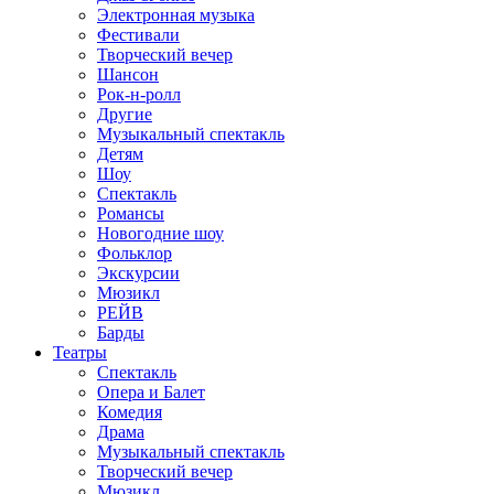
Электронная музыка
Фестивали
Творческий вечер
Шансон
Рок-н-ролл
Другие
Музыкальный спектакль
Детям
Шоу
Спектакль
Романсы
Новогодние шоу
Фольклор
Экскурсии
Мюзикл
РЕЙВ
Барды
Театры
Спектакль
Опера и Балет
Комедия
Драма
Музыкальный спектакль
Творческий вечер
Мюзикл