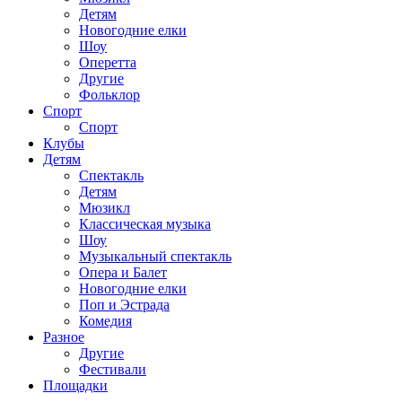
Детям
Новогодние елки
Шоу
Оперетта
Другие
Фольклор
Спорт
Спорт
Клубы
Детям
Спектакль
Детям
Мюзикл
Классическая музыка
Шоу
Музыкальный спектакль
Опера и Балет
Новогодние елки
Поп и Эстрада
Комедия
Разное
Другие
Фестивали
Площадки