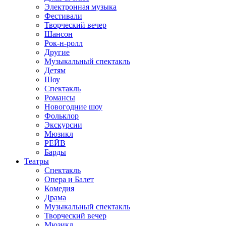
Электронная музыка
Фестивали
Творческий вечер
Шансон
Рок-н-ролл
Другие
Музыкальный спектакль
Детям
Шоу
Спектакль
Романсы
Новогодние шоу
Фольклор
Экскурсии
Мюзикл
РЕЙВ
Барды
Театры
Спектакль
Опера и Балет
Комедия
Драма
Музыкальный спектакль
Творческий вечер
Мюзикл