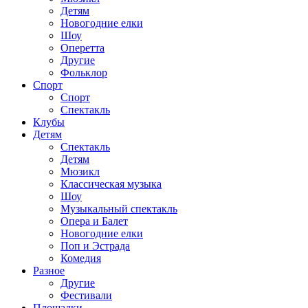
Детям
Новогодние елки
Шоу
Оперетта
Другие
Фольклор
Спорт
Спорт
Спектакль
Клубы
Детям
Спектакль
Детям
Мюзикл
Классическая музыка
Шоу
Музыкальный спектакль
Опера и Балет
Новогодние елки
Поп и Эстрада
Комедия
Разное
Другие
Фестивали
Площадки