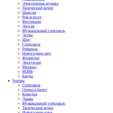
Электронная музыка
Творческий вечер
Шансон
Рок-н-ролл
Фестивали
Другие
Музыкальный спектакль
Детям
Шоу
Спектакль
Романсы
Новогодние шоу
Фольклор
Экскурсии
Мюзикл
РЕЙВ
Барды
Театры
Спектакль
Опера и Балет
Комедия
Драма
Музыкальный спектакль
Творческий вечер
Новогодние елки