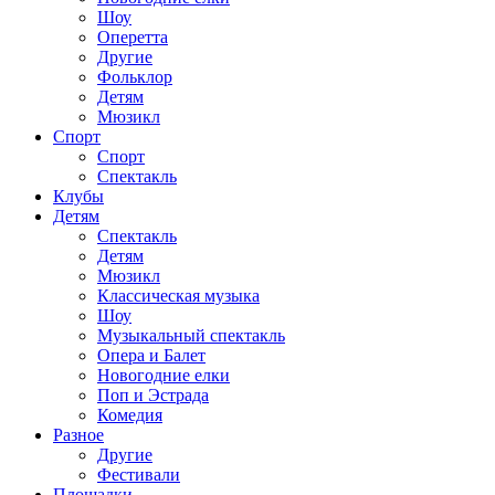
Шоу
Оперетта
Другие
Фольклор
Детям
Мюзикл
Спорт
Спорт
Спектакль
Клубы
Детям
Спектакль
Детям
Мюзикл
Классическая музыка
Шоу
Музыкальный спектакль
Опера и Балет
Новогодние елки
Поп и Эстрада
Комедия
Разное
Другие
Фестивали
Площадки