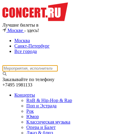
Лучшие билеты в
Москве
- здесь!
Москва
Санкт-Петербург
Все города
Заказывайте по телефону
+7495
1981133
Концерты
RnB & Hip-Hop & Rap
Поп и Эстрада
Рок
Юмор
Классическая музыка
Опера и Балет
Джаз & блюз