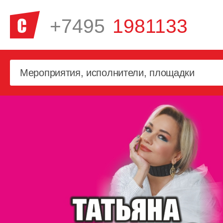
+7495
1981133