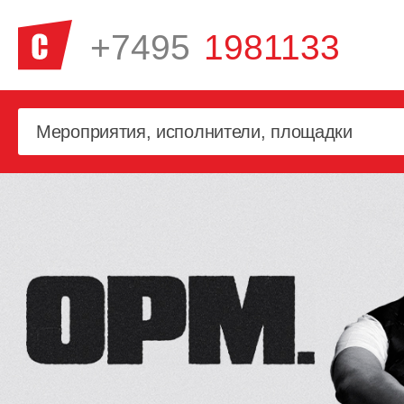
+7495
1981133