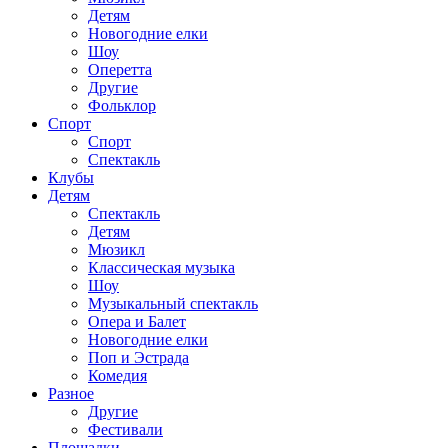
Детям
Новогодние елки
Шоу
Оперетта
Другие
Фольклор
Спорт
Спорт
Спектакль
Клубы
Детям
Спектакль
Детям
Мюзикл
Классическая музыка
Шоу
Музыкальный спектакль
Опера и Балет
Новогодние елки
Поп и Эстрада
Комедия
Разное
Другие
Фестивали
Площадки