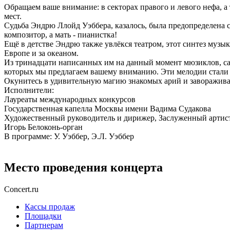
Обращаем ваше внимание: в секторах правого и левого нефа, а
мест.
Судьба Эндрю Ллойд Уэббера, казалось, была предопределена с 
композитор, а мать - пианистка!
Ещё в детстве Эндрю также увлёкся театром, этот синтез музы
Европе и за океаном.
Из тринадцати написанных им на данный момент мюзиклов, самы
которых мы предлагаем вашему вниманию. Эти мелодии стали к
Окунитесь в удивительную магию знакомых арий и завораживаю
Исполнители:
Лауреаты международных конкурсов
Государственная капелла Москвы имени Вадима Судакова
Художественный руководитель и дирижер, Заслуженный артис
Игорь Белоконь-орган
В программе: У. Уэббер, Э.Л. Уэббер
Место проведения концерта
Concert.ru
Кассы продаж
Площадки
Партнерам