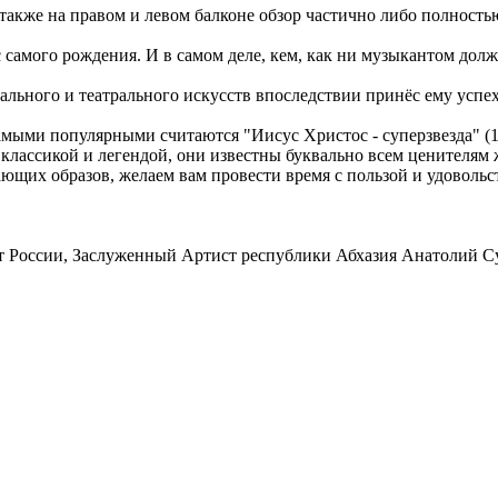
 также на правом и левом балконе обзор частично либо полность
самого рождения. И в самом деле, кем, как ни музыкантом долже
кального и театрального искусств впоследствии принёс ему успе
ми популярными считаются "Иисус Христос - суперзвезда" (1970
лассикой и легендой, они известны буквально всем ценителям 
щих образов, желаем вам провести время с пользой и удовольс
т России, Заслуженный Артист республики Абхазия Анатолий С