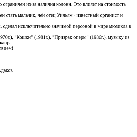
ю ограничен из-за наличия колонн. Это влияет на стоимость
н стать мальчик, чей отец Уильям - известный органист и
х, сделал исключительно значимой персоной в мире мюзикла в
г.), "Кошки" (1981г.), "Призрак оперы" (1986г.), музыку из
жанра.
твием!
удаков