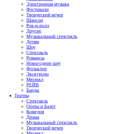
Электронная музыка
Фестивали
Творческий вечер
Шансон
Рок-н-ролл
Другие
Музыкальный спектакль
Детям
Шоу
Спектакль
Романсы
Новогодние шоу
Фольклор
Экскурсии
Мюзикл
РЕЙВ
Барды
Театры
Спектакль
Опера и Балет
Комедия
Драма
Музыкальный спектакль
Творческий вечер
Мюзикл