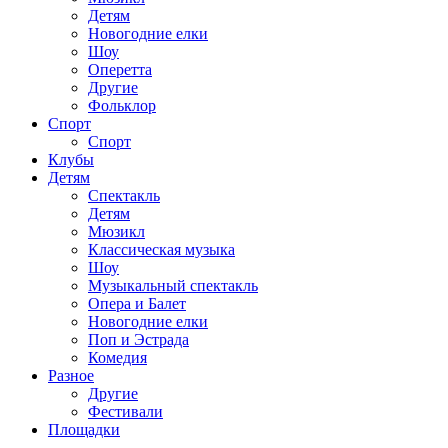
Детям
Новогодние елки
Шоу
Оперетта
Другие
Фольклор
Спорт
Спорт
Клубы
Детям
Спектакль
Детям
Мюзикл
Классическая музыка
Шоу
Музыкальный спектакль
Опера и Балет
Новогодние елки
Поп и Эстрада
Комедия
Разное
Другие
Фестивали
Площадки