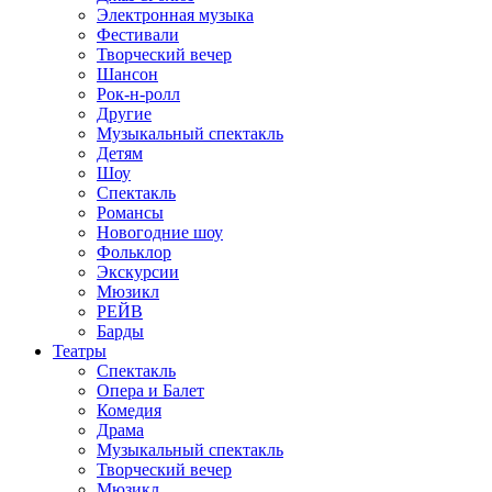
Электронная музыка
Фестивали
Творческий вечер
Шансон
Рок-н-ролл
Другие
Музыкальный спектакль
Детям
Шоу
Спектакль
Романсы
Новогодние шоу
Фольклор
Экскурсии
Мюзикл
РЕЙВ
Барды
Театры
Спектакль
Опера и Балет
Комедия
Драма
Музыкальный спектакль
Творческий вечер
Мюзикл