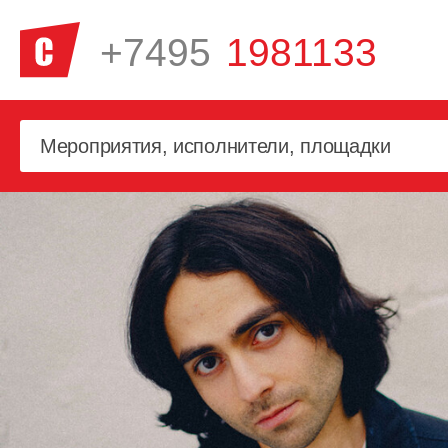
+7495
1981133