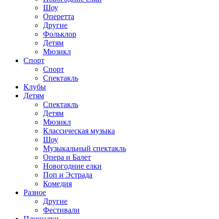
Шоу
Оперетта
Другие
Фольклор
Детям
Мюзикл
Спорт
Спорт
Спектакль
Клубы
Детям
Спектакль
Детям
Мюзикл
Классическая музыка
Шоу
Музыкальный спектакль
Опера и Балет
Новогодние елки
Поп и Эстрада
Комедия
Разное
Другие
Фестивали
Площадки