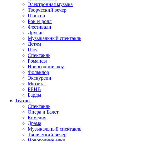
Электронная музыка
Творческий вечер
Шансон
Рок-н-ролл
Фестивали
Другие
Музыкальный спектакль
Детям
Шоу
Спектакль
Романсы
Новогодние шоу
Фольклор
Экскурсии
Мюзикл
РЕЙВ
Барды
Театры
Спектакль
Опера и Балет
Комедия
Драма
Музыкальный спектакль
Творческий вечер
Новогодние елки