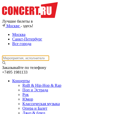
Лучшие билеты в
Москве
- здесь!
Москва
Санкт-Петербург
Все города
Заказывайте по телефону
+7495
1981133
Концерты
RnB & Hip-Hop & Rap
Поп и Эстрада
Рок
Юмор
Классическая музыка
Опера и Балет
Джаз & блюз