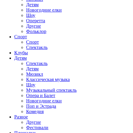
Детям
Новогодние елки
Шоу
Оперетта
Другие
Фольклор
Спорт
Спорт
Спектакль
Клубы
Детям
Спектакль
Детям
Мюзикл
Классическая музыка
Шоу
Музыкальный спектакль
Опера и Балет
Новогодние елки
Поп и Эстрада
Комедия
Разное
Другие
Фестивали
Площадки