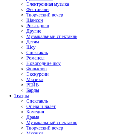
Электронная музыка
Фестивали
Творческий вечер
Шансон
Рок-н-ролл
Другие
Музыкальный спектакль
Детям
Шоу
Спектакль
Романсы
Новогодние шоу
Фольклор
Экскурсии
Мюзикл
РЕЙВ
Барды
Театры
Спектакль
Опера и Балет
Комедия
Драма
Музыкальный спектакль
Творческий вечер
Мюзикл