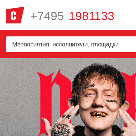
+7495
1981133