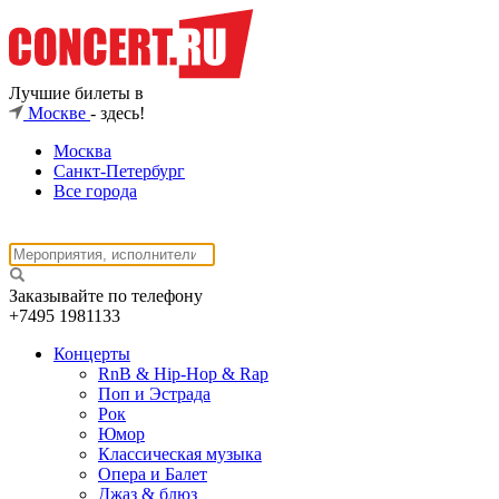
Лучшие билеты в
Москве
- здесь!
Москва
Санкт-Петербург
Все города
Заказывайте по телефону
+7495
1981133
Концерты
RnB & Hip-Hop & Rap
Поп и Эстрада
Рок
Юмор
Классическая музыка
Опера и Балет
Джаз & блюз