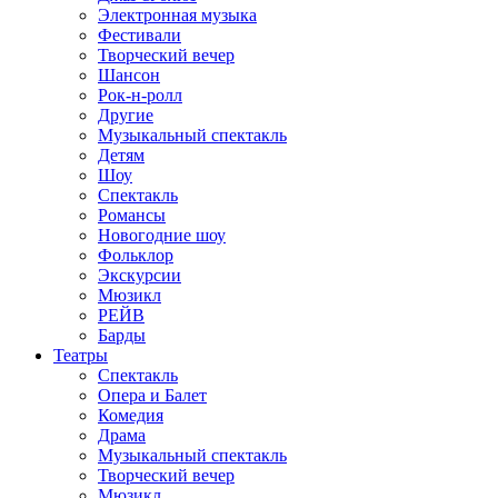
Электронная музыка
Фестивали
Творческий вечер
Шансон
Рок-н-ролл
Другие
Музыкальный спектакль
Детям
Шоу
Спектакль
Романсы
Новогодние шоу
Фольклор
Экскурсии
Мюзикл
РЕЙВ
Барды
Театры
Спектакль
Опера и Балет
Комедия
Драма
Музыкальный спектакль
Творческий вечер
Мюзикл