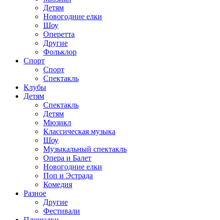
Детям
Новогодние елки
Шоу
Оперетта
Другие
Фольклор
Спорт
Спорт
Спектакль
Клубы
Детям
Спектакль
Детям
Мюзикл
Классическая музыка
Шоу
Музыкальный спектакль
Опера и Балет
Новогодние елки
Поп и Эстрада
Комедия
Разное
Другие
Фестивали
Площадки