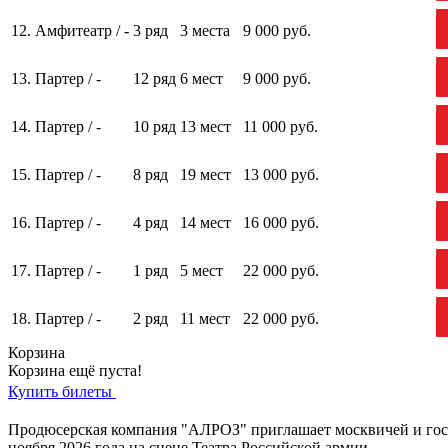
12.
Амфитеатр / -
3 ряд
3 места
9 000 руб.
13.
Партер / -
12 ряд
6 мест
9 000 руб.
14.
Партер / -
10 ряд
13 мест
11 000 руб.
15.
Партер / -
8 ряд
19 мест
13 000 руб.
16.
Партер / -
4 ряд
14 мест
16 000 руб.
17.
Партер / -
1 ряд
5 мест
22 000 руб.
18.
Партер / -
2 ряд
11 мест
22 000 руб.
Корзина
Корзина ещё пуста!
Купить билеты
Продюсерская компания "АЛРОЗ" приглашает москвичей и госте
ноября 2026 года на сцене Театра Российской армии.