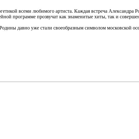
тикой всеми любимого артиста. Каждая встреча Александра Розе
лейной программе прозвучат как знаменитые хиты, так и соверш
Родины давно уже стали своеобразным символом московской осе