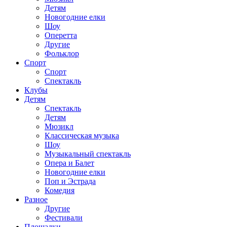
Детям
Новогодние елки
Шоу
Оперетта
Другие
Фольклор
Спорт
Спорт
Спектакль
Клубы
Детям
Спектакль
Детям
Мюзикл
Классическая музыка
Шоу
Музыкальный спектакль
Опера и Балет
Новогодние елки
Поп и Эстрада
Комедия
Разное
Другие
Фестивали
Площадки