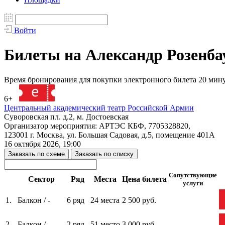
Войти
Билеты на Александр Розенба
Время бронирования для покупки электронного билета 20 мин
6+
139217
Центральный академический театр Российской Армии
Суворовская пл. д.2, м. Достоевская
Организатор мероприятия: АРТЭС КБФ, 7705328820,
123001 г. Москва, ул. Большая Садовая, д.5, помещение 401А
16 октября 2026, 19:00
Заказать по схеме
Заказать по списку
Сопутствующие
Сектор
Ряд
Места
Цена билета
услуги
1.
Балкон / -
6 ряд
24 места
2 500 руб.
2.
Балкон / -
2 ряд
51 место
3 000 руб.