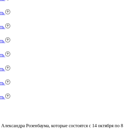
уть
уть
уть
уть
уть
уть
уть
ександра Розенбаума, которые состоятся с 14 октября по 8