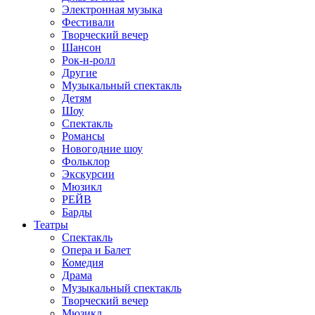
Электронная музыка
Фестивали
Творческий вечер
Шансон
Рок-н-ролл
Другие
Музыкальный спектакль
Детям
Шоу
Спектакль
Романсы
Новогодние шоу
Фольклор
Экскурсии
Мюзикл
РЕЙВ
Барды
Театры
Спектакль
Опера и Балет
Комедия
Драма
Музыкальный спектакль
Творческий вечер
Мюзикл