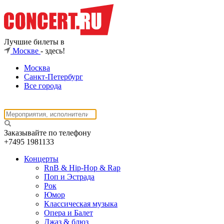
Лучшие билеты в
Москве
- здесь!
Москва
Санкт-Петербург
Все города
Заказывайте по телефону
+7495
1981133
Концерты
RnB & Hip-Hop & Rap
Поп и Эстрада
Рок
Юмор
Классическая музыка
Опера и Балет
Джаз & блюз