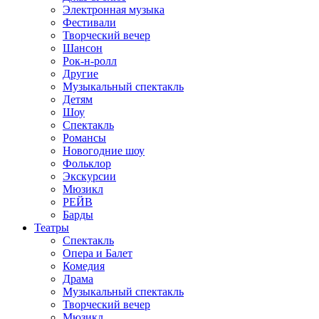
Электронная музыка
Фестивали
Творческий вечер
Шансон
Рок-н-ролл
Другие
Музыкальный спектакль
Детям
Шоу
Спектакль
Романсы
Новогодние шоу
Фольклор
Экскурсии
Мюзикл
РЕЙВ
Барды
Театры
Спектакль
Опера и Балет
Комедия
Драма
Музыкальный спектакль
Творческий вечер
Мюзикл