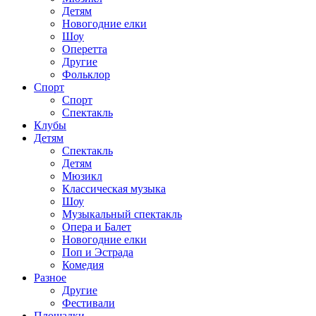
Детям
Новогодние елки
Шоу
Оперетта
Другие
Фольклор
Спорт
Спорт
Спектакль
Клубы
Детям
Спектакль
Детям
Мюзикл
Классическая музыка
Шоу
Музыкальный спектакль
Опера и Балет
Новогодние елки
Поп и Эстрада
Комедия
Разное
Другие
Фестивали
Площадки